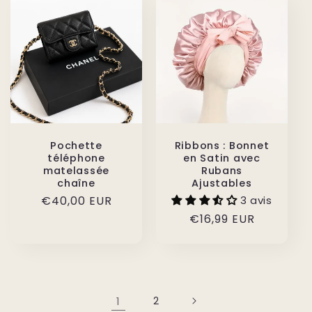
Pochette
Ribbons : Bonnet
téléphone
en Satin avec
matelassée
Rubans
chaîne
Ajustables
Prix
€40,00 EUR
3 avis
habituel
Prix
€16,99 EUR
habituel
1
2