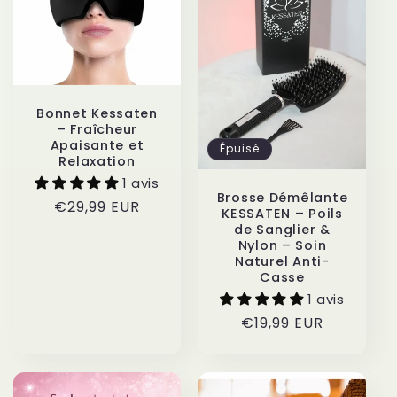
c
t
i
o
Bonnet Kessaten
– Fraîcheur
Apaisante et
n
Épuisé
Relaxation
1 avis
:
Brosse Démêlante
Prix
€29,99 EUR
KESSATEN – Poils
habituel
de Sanglier &
Nylon – Soin
Naturel Anti-
Casse
1 avis
Prix
€19,99 EUR
habituel