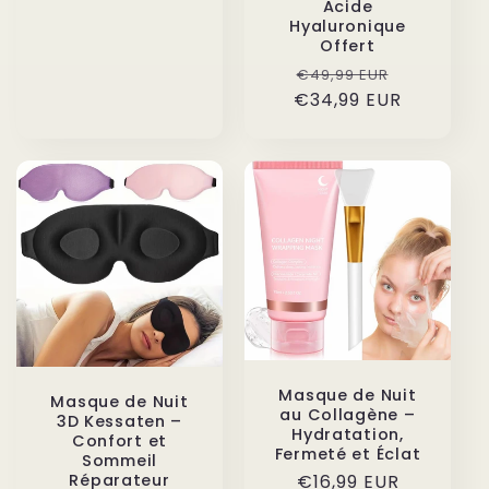
Acide
Hyaluronique
Offert
Prix
Prix
€49,99 EUR
€34,99 EUR
habituel
promotio
Masque de Nuit
Masque de Nuit
au Collagène –
3D Kessaten –
Hydratation,
Confort et
Fermeté et Éclat
Sommeil
Prix
€16,99 EUR
Réparateur