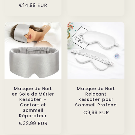
habituel
Prix
€14,99 EUR
habituel
Masque de Nuit
Masque de Nuit
en Soie de Mûrier
Relaxant
Kessaten –
Kessaten pour
Confort et
Sommeil Profond
Sommeil
Prix
€9,99 EUR
Réparateur
habituel
Prix
€32,99 EUR
habituel