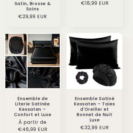
€18,99 EUR
habituel
promotio
Satin, Brosse &
Soins
Prix
€29,99 EUR
habituel
Ensemble de
Ensemble Satiné
Literie Satinée
Kessaten – Taies
Kessaten –
d'Oreiller et
Confort et Luxe
Bonnet de Nuit
Luxe
Prix
À partir de
Prix
€32,99 EUR
habituel
€46,99 EUR