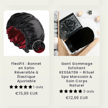
habituel
FlexiFit : Bonnet
Gant Gommage
en Satin
Exfoliant
Réversible à
KESSATEN – Rituel
Élastique
Spa Marocain &
Ajustable
Soin Corps
Naturel
1 avis
3 avis
Prix
€15,99 EUR
Prix
€12,99 EUR
habituel
habituel