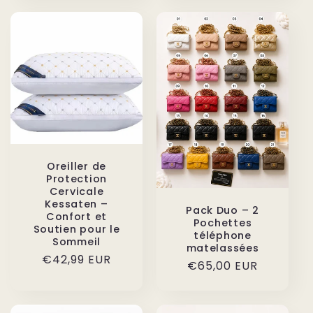
Oreiller de
Protection
Cervicale
Kessaten –
Pack Duo – 2
Confort et
Pochettes
Soutien pour le
téléphone
Sommeil
matelassées
Prix
€42,99 EUR
Prix
€65,00 EUR
habituel
habituel