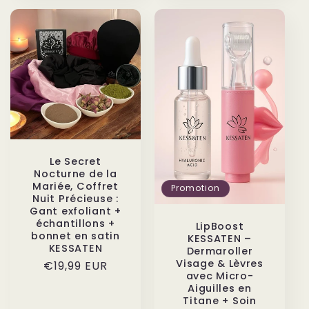
Le Secret
Nocturne de la
Mariée, Coffret
Promotion
Nuit Précieuse :
Gant exfoliant +
échantillons +
LipBoost
bonnet en satin
KESSATEN –
KESSATEN
Dermaroller
Visage & Lèvres
Prix
€19,99 EUR
avec Micro-
habituel
Aiguilles en
Titane + Soin