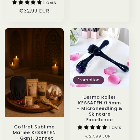
1 avis
Prix
€32,99 EUR
habituel
Promotion
Derma Roller
KESSATEN 0.5mm
– Microneedling &
Skincare
Excellence
Coffret Sublime
1 avis
Mariée KESSATEN
Prix
Prix
€27,99 EUR
– Gant, Bonnet